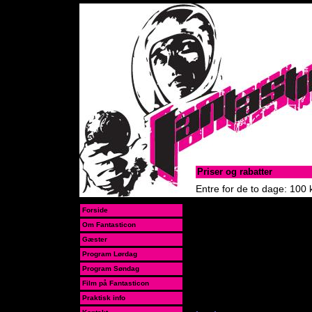
Priser og rabatter
Entre for de to dage: 100 
Hvis du gerne vil være med
Forside
250 kr, som skal betales 
Om Fantasticon
hjemmesiden, så snart den 
Gæster
Du kan få 20 kr. i rabat p
en eller anden form for fa
Program Lørdag
mere end bare et falsk ove
Program Søndag
tæller.) Rabatten gives ve
ovenstående priser ved for
Film på Fantasticon
refunderet når du kommer
Praktisk info
udklædte blive kåret og p