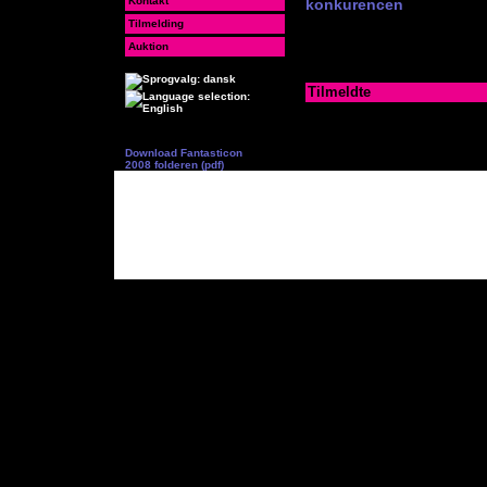
Kontakt
konkurencen
.
Tilmelding
Det er ikke længere muligt 
kan købes i døren.
Auktion
Tilmeldte
Du kan se listen over de de
Download Fantasticon
2008 folderen (pdf)