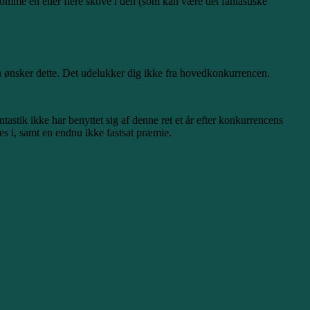
komme en eller flere skove i den (som kan være det fantastiske
u ønsker dette. Det udelukker dig ikke fra hovedkonkurrencen.
ntastik ikke har benyttet sig af denne ret et år efter konkurrencens
es i, samt en endnu ikke fastsat præmie.