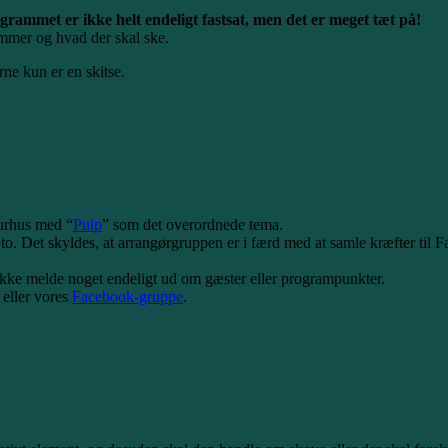
grammet er ikke helt endeligt fastsat, men det er meget tæt på!
ommer og hvad der skal ske.
e kun er en skitse.
turhus med “
Pulp
” som det overordnede tema.
to. Det skyldes, at arrangørgruppen er i færd med at samle kræfter til F
u ikke melde noget endeligt ud om gæster eller programpunkter.
 eller vores
Facebook-gruppe
.