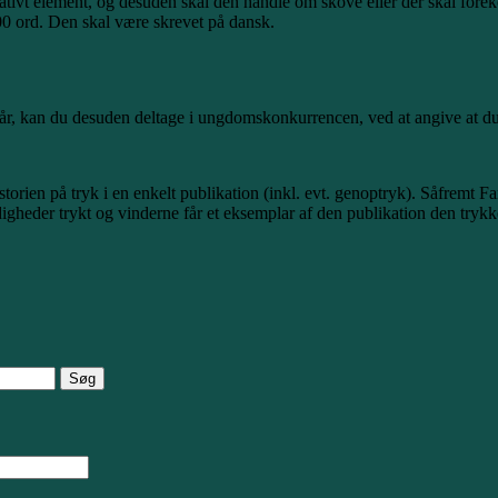
ulativt element, og desuden skal den handle om skove eller der skal fore
0 ord. Den skal være skrevet på dansk.
 år, kan du desuden deltage i ungdomskonkurrencen, ved at angive at d
storien på tryk i en enkelt publikation (inkl. evt. genoptryk). Såfremt Fa
igheder trykt og vinderne får et eksemplar af den publikation den trykk