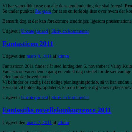
Vi har været lidt tavse om alle de spændende ting der skal foregå.
Pro
Se under punktet
Program
for at se en forløbig liste over hvem der k
Bemærk dog at der kan forekomme ændringer, ligesom præsentationern
Udgivet i
Uncategorized
|
Skriv en kommentar
Fantasticon 2011
Udgivet den
marts 8, 2011
af
admin
Fantasticon 2011 finder i år sted lørdag den 5. november i Valby Kul
Fantasticon varer denne gang en enkelt dag i stedet for de sædvanlige 
udenlandske hovednavne.
Vi befinder os stadig i det tidlige planlægningforløb, så vi kan endn
Hvis du vil holde dig opdateret, kan du tilmelde dig vores nyhedsbrev
Udgivet i
Uncategorized
|
Skriv en kommentar
Fantastiks novellekonkurrence 2011
Udgivet den
marts 7, 2011
af
admin