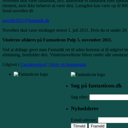
Novellen skal være fantastisk, dvs. indeholde et fantastisk eller spek
element, men ikke behøver at være det). Længden kan være op til 800
Send novellen til:
novelle2011@fantastik.dk
Novellen skal være modtaget senest 1. juli 2011. Hvis du er under 20
Vinderne afsløres på Fantasticon Pulp 5. november 2011.
Ved at deltage giver man Fantastik ret til uden honorar at få udgivet hi
afslutning, bortfalder den. Vindernovellerne bliver under alle omstænd
Udgivet i
Uncategorized
|
Skriv en kommentar
Søg på fantasticon.dk
Søg efter:
Nyhedsbrev
Email adresse: