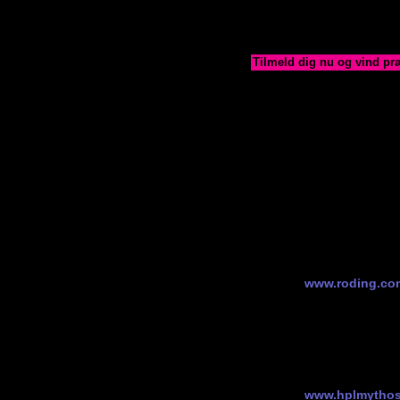
Space Pen og forskellige b
31/3-2008
Tilmeld dig nu og vind pr
Tilmeldingen til Fantastico
selvfølgelig godt betale v
Fantastik-rabat, skal du fo
chancen for at vinde en a
melde dig inden 1. april. 
alligevel ikke godt af så m
vinde:
En Fisher Space
designet til at 
under en science 
den kan bruges t
ikke!) Model Bulle
de fleste slags l
Normalpris 248 k
www.roding.co
Danske noveller.
danske noveller.
H. Harksen Produ
horror-samling ”
”Cirkler”. Timev
slimede uhyrer 
kr.
www.hplmythos