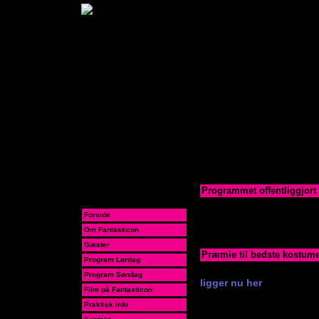
Nyheder
Programmet offentliggjort
Programmet kan nu down
Forside
13/4-2008
Opdateret
Om Fantasticon
Gæster
Præmie til bedste kostume
Program Lørdag
Mød op på Fantasticon i 
Program Søndag
ligger nu her
.
Film på Fantasticon
23/4-2008
Praktisk info