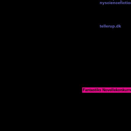
nysciencefictio
Vampyr-bogen
V
små drenge i tro
lære som vampyr!
kr.
tellerup.dk
Og nok en vamp
ovenfor, men det
vinde den. Er det 
unge vampyr-piger
Du vil aldrig bliv
dagtimerne. Også
har sjovt nok og
Der trækkes lod mellem dem
hvor betalingen er registre
6/3-2007
Fantastiks Novellekonkurr
Skriv en novelle i en af de
Novelle
flasch.dk
senest 15. marts 2008. (I t
Novellen skal være på max
ordene:
Spor, hoved, eskortere, ø
Med fantastiske genrer men
der på en eller flere måde