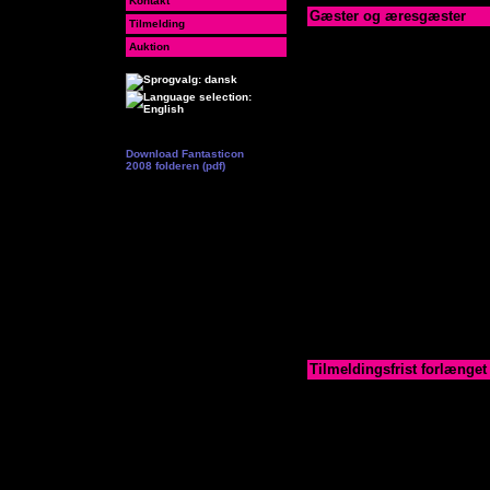
Kontakt
Gæster og æresgæster
Tilmelding
Vi kan nu præsenterer gæst
Auktion
henholdsvis en udenlandsk
række danske forfattere b
Uden
N
Da
Erw
Download Fantasticon
Ø
2008 folderen (pdf)
N
13/4-2008
Opdateret
Tilmeldingsfrist forlænget
Da vi ved at der er mange
men bare ikke lige har fåe
forhånd, har vi besluttet at 
Det er så absolut sidste fri
ved forhåndstilmelding, og 
banketten. Fristen for at 